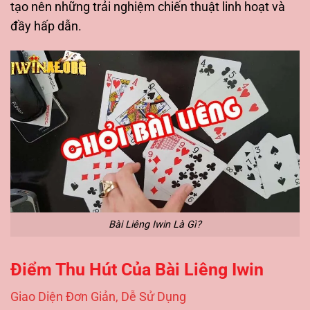
tạo nên những trải nghiệm chiến thuật linh hoạt và
đầy hấp dẫn.
Bài Liêng Iwin Là Gì?
Điểm Thu Hút Của Bài Liêng Iwin
Giao Diện Đơn Giản, Dễ Sử Dụng