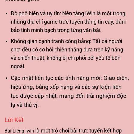
Độ phổ biến và uy tín: Nền tảng iWin là một trong
những địa chỉ game trực tuyến đáng tin cậy, đảm
bảo tính minh bạch trong từng ván bài.
Không gian cạnh tranh công bằng: Tất cả người
chơi đều có cơ hội chiến thắng dựa trên kỹ năng
và chiến thuật, không bị chi phối bởi yếu tố bên
ngoài.
Cập nhật liên tục các tính năng mới: Giao diện,
hiệu ứng, bảng xếp hạng và các sự kiện liên
tục được cập nhật, mang đến trải nghiệm độc
lạ và thú vị.
Lời Kết
là một trò chơi bài trực tuyến kết hợp
Bài Liêng Iwin