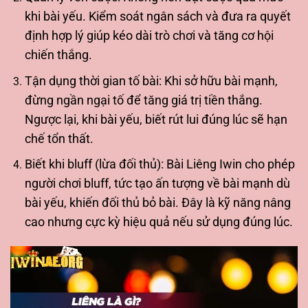
khi bài yếu. Kiểm soát ngân sách và đưa ra quyết
định hợp lý giúp kéo dài trò chơi và tăng cơ hội
chiến thắng.
Tận dụng thời gian tố bài: Khi sở hữu bài mạnh,
đừng ngần ngại tố để tăng giá trị tiền thắng.
Ngược lại, khi bài yếu, biết rút lui đúng lúc sẽ hạn
chế tổn thất.
Biết khi bluff (lừa đối thủ): Bài Liêng Iwin cho phép
người chơi bluff, tức tạo ấn tượng về bài mạnh dù
bài yếu, khiến đối thủ bỏ bài. Đây là kỹ năng nâng
cao nhưng cực kỳ hiệu quả nếu sử dụng đúng lúc.