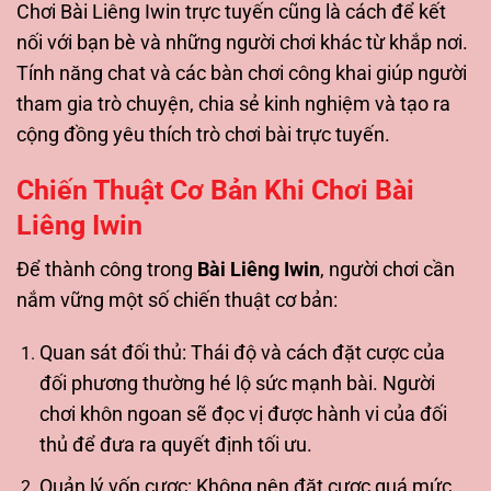
Chơi Bài Liêng Iwin trực tuyến cũng là cách để kết
nối với bạn bè và những người chơi khác từ khắp nơi.
Tính năng chat và các bàn chơi công khai giúp người
tham gia trò chuyện, chia sẻ kinh nghiệm và tạo ra
cộng đồng yêu thích trò chơi bài trực tuyến.
Chiến Thuật Cơ Bản Khi Chơi Bài
Liêng Iwin
Để thành công trong
Bài Liêng Iwin
, người chơi cần
nắm vững một số chiến thuật cơ bản:
Quan sát đối thủ: Thái độ và cách đặt cược của
đối phương thường hé lộ sức mạnh bài. Người
chơi khôn ngoan sẽ đọc vị được hành vi của đối
thủ để đưa ra quyết định tối ưu.
Quản lý vốn cược: Không nên đặt cược quá mức