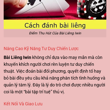
Điểm Thu Hút Của Bài Liêng Iwin
Nâng Cao Kỹ Năng Tư Duy Chiến Lược
Bài Liêng Iwin
không chỉ dựa vào may mắn mà còn
khuyến khích người chơi rèn luyện tư duy chiến
thuật. Việc đoán bài đối phương, quyết định tố hay
bỏ bài đều yêu cầu khả năng phân tích tình huống và
quản lý tâm lý. Đây là lý do trò chơi được nhiều người
coi là một “bài tập trí tuệ” thú vị.
Kết Nối Và Giao Lưu