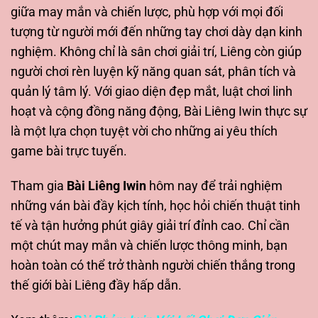
giữa may mắn và chiến lược, phù hợp với mọi đối
tượng từ người mới đến những tay chơi dày dạn kinh
nghiệm. Không chỉ là sân chơi giải trí, Liêng còn giúp
người chơi rèn luyện kỹ năng quan sát, phân tích và
quản lý tâm lý. Với giao diện đẹp mắt, luật chơi linh
hoạt và cộng đồng năng động, Bài Liêng Iwin thực sự
là một lựa chọn tuyệt vời cho những ai yêu thích
game bài trực tuyến.
Tham gia
Bài Liêng Iwin
hôm nay để trải nghiệm
những ván bài đầy kịch tính, học hỏi chiến thuật tinh
tế và tận hưởng phút giây giải trí đỉnh cao. Chỉ cần
một chút may mắn và chiến lược thông minh, bạn
hoàn toàn có thể trở thành người chiến thắng trong
thế giới bài Liêng đầy hấp dẫn.