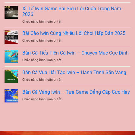
Bài
Trải
Poker
Xì Tố Iwin Game Bài Siêu Lôi Cuốn Trong Năm
Nghiệm
Iwin
Game
2026
Thưởng
Bài
Chức năng bình luận bị tắt
ở
Siêu
Đấu
Xì
Thú
Trí
Tố
Vị
Bài Cào Iwin Cùng Nhiều Lối Chơi Hấp Dẫn 2025
Đỉnh
Iwin
Cho
Cao
Chức năng bình luận bị tắt
ở
Game
Anh
Bài
Bài
Em
Cào
Bắn Cá Tiểu Tiên Cá Iwin – Chuyên Mục Cực Đỉnh
Siêu
Iwin
Lôi
Chức năng bình luận bị tắt
ở
Cùng
Cuốn
Bắn
Nhiều
Trong
Cá
Lối
Bắn Cá Vua Hải Tặc Iwin – Hành Trình Săn Vàng
Năm
Tiểu
Chơi
2026
Chức năng bình luận bị tắt
ở
Tiên
Hấp
Bắn
Cá
Dẫn
Cá
Iwin
Bắn Cá Vàng Iwin – Tựa Game Đẳng Cấp Cực Hay
2025
Vua
–
Chức năng bình luận bị tắt
ở
Hải
Chuyên
Bắn
Tặc
Mục
Cá
Iwin
Cực
Vàng
–
Đỉnh
Iwin
Hành
–
Trình
Tựa
Săn