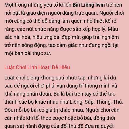
Một trong những yếu tố khiến
Bài Liêng Iwin
trở nên
nổi bật là giao diện người dùng trực quan. Người chơi
mới cũng có thể dễ dàng làm quen nhờ thiết kế rõ
ràng, các nút chức năng được sắp xếp hợp lý. Màu
sắc hài hòa, hiệu ứng bài đẹp mắt giúp trải nghiệm
trở nên sống động, tạo cảm giác như đang ngồi tại
một bàn bài thực sự.
Luật Chơi Linh Hoạt, Dễ Hiểu
Luật chơi Liêng không quá phức tạp, nhưng lại đủ
sâu để người chơi phải vận dụng trí thông minh và
khả năng phán đoán. Ba lá bài trên tay có thể tạo
thành các bộ khác nhau như Liêng, Sáp, Thùng, Thú,
Đôi, mỗi bộ bài có giá trị khác nhau. Người chơi cần
cân nhắc khi tố, theo cược hoặc bỏ bài, đồng thời
quan sát hành động của đối thủ để đưa ra quyết