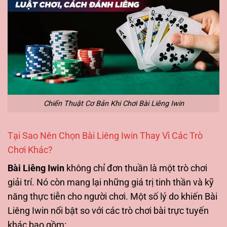
Chiến Thuật Cơ Bản Khi Chơi Bài Liêng Iwin
Tại Sao Nên Chọn Bài Liêng Iwin Thay Vì Các Trò
Chơi Khác?
Bài Liêng Iwin
không chỉ đơn thuần là một trò chơi
giải trí. Nó còn mang lại những giá trị tinh thần và kỹ
năng thực tiễn cho người chơi. Một số lý do khiến Bài
Liêng Iwin nổi bật so với các trò chơi bài trực tuyến
khác bao gồm: