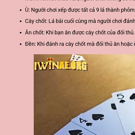
Ù: Người chơi xếp được tất cả 9 lá thành phỏm,
Cây chốt: Lá bài cuối cùng mà người chơi đánh 
Ăn chốt: Khi bạn ăn được cây chốt của đối thủ.
Đền: Khi đánh ra cây chốt mà đối thủ ăn hoặc 