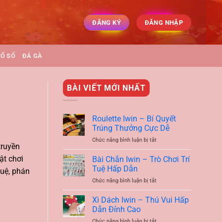
ĐĂNG KÝ
ĐĂNG NHẬP
XỔ SỐ
ĐÁ GÀ
BÀI VIẾT MỚI NHẤT
Roulette Iwin – Bí Quyết
Trúng Thưởng Cực Dễ
Chức năng bình luận bị tắt
ở
truyền
Roulette
Iwin
ật chơi
Bài Chắn Iwin – Trò Chơi Trí
–
Tuệ Hấp Dẫn
tuệ, phán
Bí
Chức năng bình luận bị tắt
ở
Quyết
Bài
Trúng
Chắn
Xì Dách Iwin – Thú Vui Hấp
Thưởng
Iwin
Cực
Dẫn Đỉnh Cao
–
Dễ
Chức năng bình luận bị tắt
ở