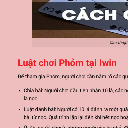
Các thuật
Luật chơi Phỏm tại Iwin
Để tham gia Phỏm, người chơi cần nắm rõ các qu
Chia bài: Người chơi đầu tiên nhận 10 lá, các n
là nọc.
Luật đánh bài: Người có 10 lá đánh ra một quâ
bài từ nọc. Quá trình lặp lại đến khi hết nọc ho