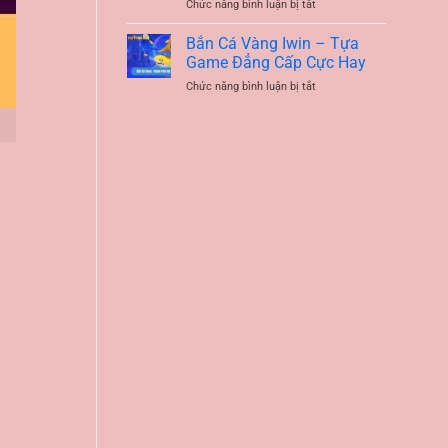
Chức năng bình luận bị tắt
ở
Cá
2025
Bắn
Iwin
Cá
Bắn Cá Vàng Iwin – Tựa
–
Vua
Chuyên
Game Đẳng Cấp Cực Hay
Hải
Mục
Chức năng bình luận bị tắt
ở
Tặc
Cực
Bắn
Iwin
Đỉnh
Cá
–
Vàng
Hành
Iwin
Trình
–
Săn
Tựa
Vàng
Game
Đẳng
Cấp
Cực
Hay