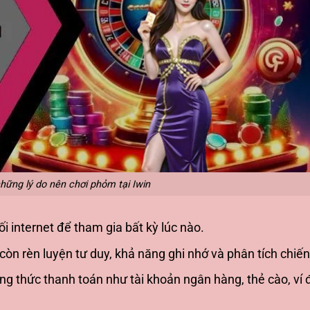
hững lý do nên chơi phỏm tại Iwin
nối internet để tham gia bất kỳ lúc nào.
 còn rèn luyện tư duy, khả năng ghi nhớ và phân tích chiến
ng thức thanh toán như tài khoản ngân hàng, thẻ cào, ví đ