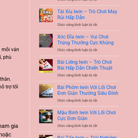
Trò
Xì
Chơi
Dách
Tài Xỉu Iwin – Trò Chơi May
Trí
Iwin
Tuệ
Rủi Hấp Dẫn
–
Hấp
Chức năng bình luận bị tắt
ở
Thú
Dẫn
Tài
Vui
Xỉu
Xóc Đĩa Iwin – Vui Chơi
Hấp
Iwin
Dẫn
Trúng Thưởng Cực Khủng
–
Đỉnh
n mỗi ván
Chức năng bình luận bị tắt
ở
Trò
Cao
Xóc
Chơi
í, phù
Đĩa
Bài Liêng Iwin – Trò Chơi
May
Iwin
Rủi
Bài Hấp Dẫn Chiến Thuật
–
Hấp
Chức năng bình luận bị tắt
ở
Vui
Dẫn
 thân.
Bài
Chơi
Liêng
ỗ trợ tối
Bài Phỏm Iwin Với Lối Chơi
Trúng
Iwin
Thưởng
Đơn Giản Thưởng Siêu Đỉnh
–
Cực
Chức năng bình luận bị tắt
ở
Trò
Khủng
Bài
Chơi
Phỏm
Mậu Binh Iwin Với Lối Chơi
Bài
Iwin
Hấp
Cực Đơn Giản
Với
Dẫn
tham gia
Chức năng bình luận bị tắt
ở
Lối
Chiến
Mậu
Chơi
Thuật
 hoặc
Binh
Bài Tấn Iwin – Trải Nghiệm
Đơn