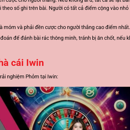
ền cược cho người thắng. Nếu không ai ù, tất cả sẽ lật bài
lại theo số ghi trên bài. Người có tất cả điểm cộng vào nhỏ
là móm và phải đền cược cho người thắng cao điểm nhất
n đoán để đánh bài rác thông minh, tránh bị ăn chốt, nếu 
hà cái Iwin
rải nghiệm Phỏm tại Iwin: