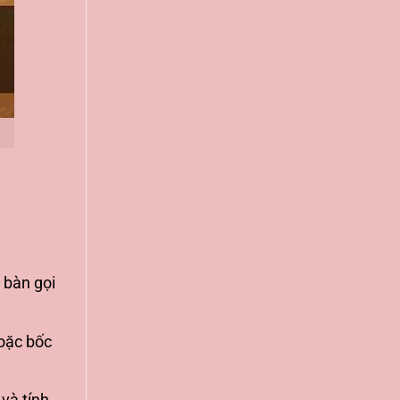
 bàn gọi
hoặc bốc