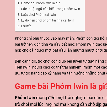
Game bài Phỏm Iwin là gì?
Các thuật ngữ cần biết trong Phỏm Iwin
Luật chơi Phỏm tại Iwin
Lý do nên chơi phỏm tại nhà cái Iwin
Lời kết
Không chỉ phụ thuộc vào may mắn, Phỏm còn đòi hỏi kh
bài trở nên kịch tính và đầy bất ngờ. Phỏm iWin đặc bi
hợp cho cả người mới bắt đầu lẫn những người chơi d
Bên cạnh đó, trò chơi còn giúp rèn luyện tư duy, nâng c
Trên iWin, người chơi có thể trải nghiệm Phỏm một cách
ưu, từ đó nâng cao kỹ năng và tận hưởng những phút gi
Game bài Phỏm Iwin là gì
Phỏm Iwin
mang đến một trải nghiệm bài dân gia
trò chơi mọi lúc, mọi nơi mà không cần chờ dịp gặ