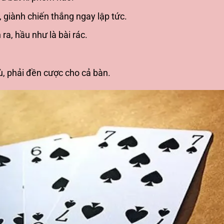
 giành chiến thắng ngay lập tức.
ra, hầu như là bài rác.
ù, phải đền cược cho cả bàn.