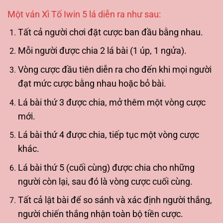
Một ván Xì Tố Iwin 5 lá diễn ra như sau:
Tất cả người chơi đặt cược ban đầu bằng nhau.
Mỗi người được chia 2 lá bài (1 úp, 1 ngửa).
Vòng cược đầu tiên diễn ra cho đến khi mọi người
đạt mức cược bằng nhau hoặc bỏ bài.
Lá bài thứ 3 được chia, mở thêm một vòng cược
mới.
Lá bài thứ 4 được chia, tiếp tục một vòng cược
khác.
Lá bài thứ 5 (cuối cùng) được chia cho những
người còn lại, sau đó là vòng cược cuối cùng.
Tất cả lật bài để so sánh và xác định người thắng,
người chiến thắng nhận toàn bộ tiền cược.