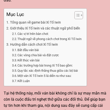
đấu.
Mục Lục
Tổng quan về game bài Xì Tố Iwin
Giới thiệu Xì Tố Iwin và các thuật ngữ phổ biến
Các vị trí trên bàn chơi:
Thuật ngữ về phong cách chơi trong Xì Tố Iwin
Hướng dẫn cách chơi Xì Tố Iwin
Bắt đầu ván bài
Các vòng chia bài và đặt cược
Kết thúc ván bài
Các trường hợp bài trong Xì Tố bao gồm:
Quy tắc xác định thắng thua giữa các bộ bài
Một ván Xì Tố Iwin 5 lá diễn ra như sau:
Kết Luận
Tại hệ thống này, mỗi ván bài không chỉ là sự may mắn mà
còn là cuộc đấu trí nghẹt thở giữa các đối thủ. Để giúp bạn
tự tin hơn khi tham gia, nội dung sau đây sẽ cung cấp cái