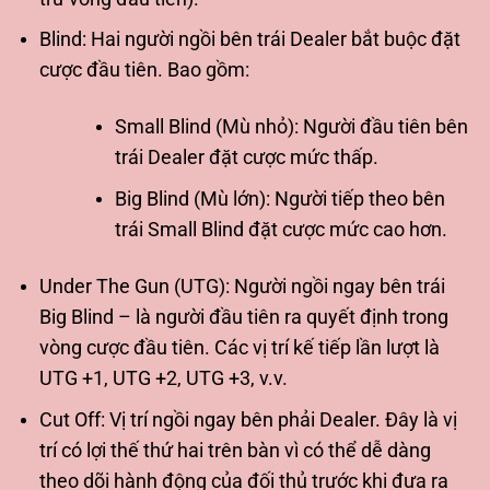
Blind: Hai người ngồi bên trái Dealer bắt buộc đặt
cược đầu tiên. Bao gồm:
Small Blind (Mù nhỏ): Người đầu tiên bên
trái Dealer đặt cược mức thấp.
Big Blind (Mù lớn): Người tiếp theo bên
trái Small Blind đặt cược mức cao hơn.
Under The Gun (UTG): Người ngồi ngay bên trái
Big Blind – là người đầu tiên ra quyết định trong
vòng cược đầu tiên. Các vị trí kế tiếp lần lượt là
UTG +1, UTG +2, UTG +3, v.v.
Cut Off: Vị trí ngồi ngay bên phải Dealer. Đây là vị
trí có lợi thế thứ hai trên bàn vì có thể dễ dàng
theo dõi hành động của đối thủ trước khi đưa ra