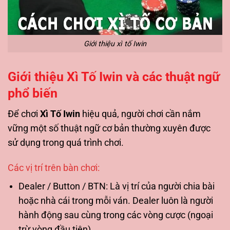
Giới thiệu xì tố Iwin
Giới thiệu Xì Tố Iwin và các thuật ngữ
phổ biến
Để chơi
Xì Tố Iwin
hiệu quả, người chơi cần nắm
vững một số thuật ngữ cơ bản thường xuyên được
sử dụng trong quá trình chơi.
Các vị trí trên bàn chơi:
Dealer / Button / BTN: Là vị trí của người chia bài
hoặc nhà cái trong mỗi ván. Dealer luôn là người
hành động sau cùng trong các vòng cược (ngoại
trừ vòng đầu tiên).