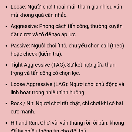
Loose: Người chơi thoải mái, tham gia nhiều ván
mà không quá cân nhắc.
Aggressive: Phong cách tấn công, thường xuyên
đặt cược và tố để tạo áp lực.
Passive: Người chơi ít tố, chủ yếu chọn call (theo)
hoặc check (kiểm tra).
Tight Aggressive (TAG): Sự kết hợp giữa thận
trọng và tấn công có chọn lọc.
Loose Aggressive (LAG): Người chơi chủ động và
linh hoạt trong nhiều tình huống.
Rock / Nit: Người chơi rất chặt, chỉ chơi khi có bài
cực mạnh.
Hit and Run: Chơi vài ván thắng rồi rời bàn, không
để lại nhiều thông tin cho đối thủ.