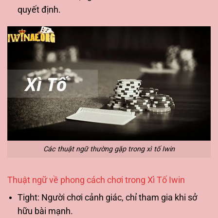
quyết định.
Các thuật ngữ thường gặp trong xì tố Iwin
Thuật ngữ về phong cách chơi trong Xì Tố Iwin
Tight: Người chơi cảnh giác, chỉ tham gia khi sở
hữu bài mạnh.