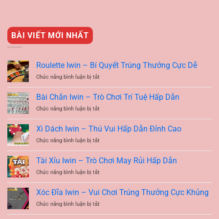
BÀI VIẾT MỚI NHẤT
Roulette Iwin – Bí Quyết Trúng Thưởng Cực Dễ
Chức năng bình luận bị tắt
ở
Roulette
Iwin
Bài Chắn Iwin – Trò Chơi Trí Tuệ Hấp Dẫn
–
Chức năng bình luận bị tắt
ở
Bí
Bài
Quyết
Chắn
Trúng
Xì Dách Iwin – Thú Vui Hấp Dẫn Đỉnh Cao
Iwin
Thưởng
Chức năng bình luận bị tắt
ở
–
Cực
Xì
Trò
Dễ
Dách
Chơi
Tài Xỉu Iwin – Trò Chơi May Rủi Hấp Dẫn
Iwin
Trí
Chức năng bình luận bị tắt
ở
–
Tuệ
Tài
Thú
Hấp
Xỉu
Vui
Xóc Đĩa Iwin – Vui Chơi Trúng Thưởng Cực Khủng
Dẫn
Iwin
Hấp
Chức năng bình luận bị tắt
ở
–
Dẫn
Xóc
Trò
Đỉnh