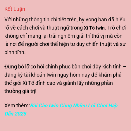
Kết Luận
Với những thông tin chi tiết trên, hy vọng bạn đã hiểu
rõ về cách chơi và thuật ngữ trong
. Trò chơi
Xì Tố Iwin
không chỉ mang lại trải nghiệm giải trí thú vị mà còn
là nơi để người chơi thể hiện tư duy chiến thuật và sự
bình tĩnh.
Đừng bỏ lỡ cơ hội chinh phục bàn chơi đầy kịch tính –
đăng ký tài khoản Iwin ngay hôm nay để khám phá
thế giới Xì Tố đỉnh cao và giành lấy những phần
thưởng giá trị!
Xem thêm:
Bài Cào Iwin Cùng Nhiều Lối Chơi Hấp
Dẫn 2025