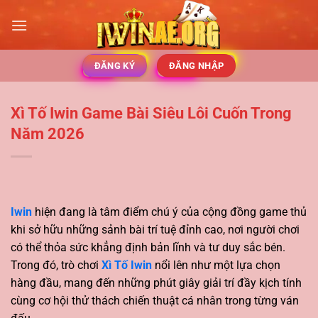
Bỏ
qua
nội
dung
ĐĂNG KÝ
ĐĂNG NHẬP
Xì Tố Iwin Game Bài Siêu Lôi Cuốn Trong
Năm 2026
Iwin
hiện đang là tâm điểm chú ý của cộng đồng game thủ
khi sở hữu những sảnh bài trí tuệ đỉnh cao, nơi người chơi
có thể thỏa sức khẳng định bản lĩnh và tư duy sắc bén.
Trong đó, trò chơi
Xì Tố Iwin
nổi lên như một lựa chọn
hàng đầu, mang đến những phút giây giải trí đầy kịch tính
cùng cơ hội thử thách chiến thuật cá nhân trong từng ván