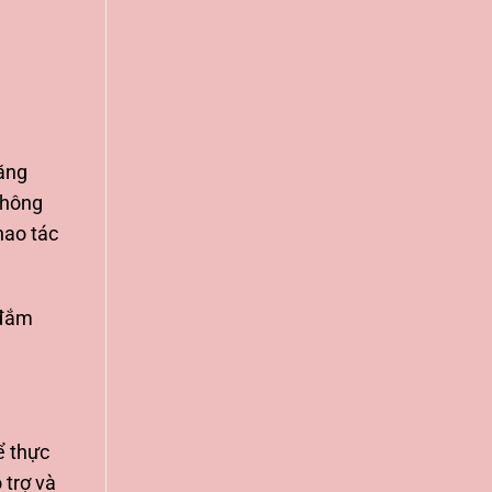
băng
không
hao tác
“đắm
ể thực
 trợ và