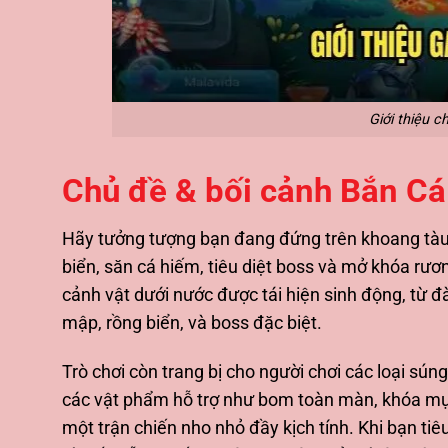
Giới thiệu 
Chủ đề & bối cảnh Bắn Cá
Hãy tưởng tượng bạn đang đứng trên khoang tàu h
biển, săn cá hiếm, tiêu diệt boss và mở khóa rư
cảnh vật dưới nước được tái hiện sinh động, từ đ
mập, rồng biển, và boss đặc biệt.
Trò chơi còn trang bị cho người chơi các loại sú
các vật phẩm hỗ trợ như bom toàn màn, khóa mục
một trận chiến nho nhỏ đầy kịch tính. Khi bạn ti