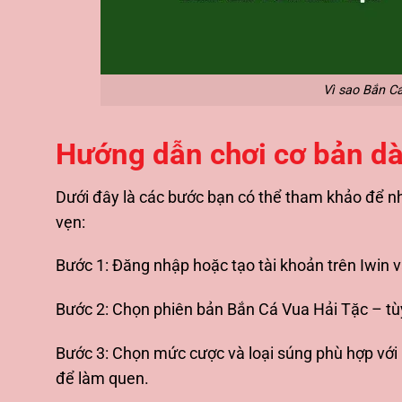
Vì sao Bắn Cá
Hướng dẫn chơi cơ bản dà
Dưới đây là các bước bạn có thể tham khảo để n
vẹn:
Bước 1: Đăng nhập hoặc tạo tài khoản trên Iwin 
Bước 2: Chọn phiên bản Bắn Cá Vua Hải Tặc – tùy 
Bước 3: Chọn mức cược và loại súng phù hợp với 
để làm quen.