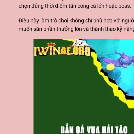
chọn đúng thời điểm tấn công cá lớn hoặc boss.
Điều này làm trò chơi không chỉ phù hợp với ngư
muốn săn phần thưởng lớn và thành thạo kỹ năn