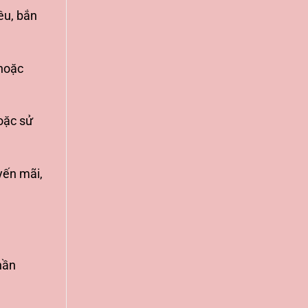
êu, bắn
 hoặc
oặc sử
yến mãi,
hần