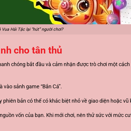
 Vua Hải Tặc lại “hút” người chơi?
nh cho tân thủ
hanh chóng bắt đầu và cảm nhận được trò chơi một cách 
và vào sảnh game “Bắn Cá”.
phiên bản có thể có khác biệt nhỏ về giao diện hoặc vũ k
nguồn vốn của bạn. Khi mới chơi, nên thử sức với mức c