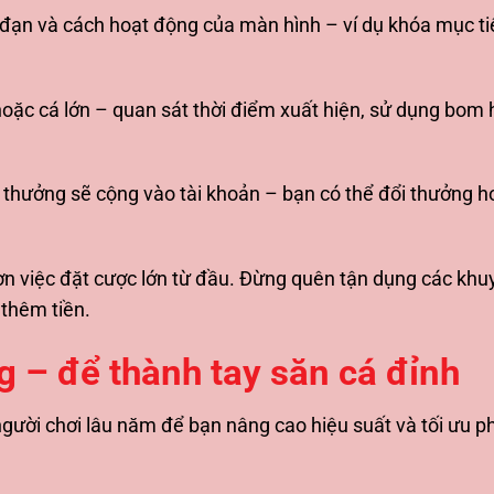
 đạn và cách hoạt động của màn hình – ví dụ khóa mục ti
hoặc cá lớn – quan sát thời điểm xuất hiện, sử dụng bom
n thưởng sẽ cộng vào tài khoản – bạn có thể đổi thưởng h
 hơn việc đặt cược lớn từ đầu. Đừng quên tận dụng các khu
 thêm tiền.
 – để thành tay săn cá đỉnh
người chơi lâu năm để bạn nâng cao hiệu suất và tối ưu p