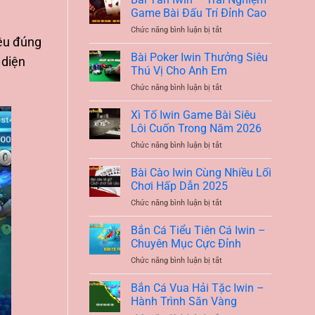
Iwin
Giản
Game Bài Đấu Trí Đỉnh Cao
Với
Thưởng
Chức năng bình luận bị tắt
ở
Lối
Siêu
iêu đúng
Bài
Chơi
Đỉnh
Tấn
Bài Poker Iwin Thưởng Siêu
Cực
 diện
Iwin
Đơn
Thú Vị Cho Anh Em
–
Giản
Chức năng bình luận bị tắt
ở
Trải
Bài
Nghiệm
Poker
Xì Tố Iwin Game Bài Siêu
Game
Iwin
Bài
Lôi Cuốn Trong Năm 2026
Thưởng
Đấu
Chức năng bình luận bị tắt
ở
Siêu
Trí
Xì
Thú
Đỉnh
Tố
Bài Cào Iwin Cùng Nhiều Lối
Vị
Cao
Iwin
Cho
Chơi Hấp Dẫn 2025
Game
Anh
Chức năng bình luận bị tắt
ở
Bài
Em
Bài
Siêu
Cào
Bắn Cá Tiểu Tiên Cá Iwin –
Lôi
Iwin
Cuốn
Chuyên Mục Cực Đỉnh
Cùng
Trong
Chức năng bình luận bị tắt
ở
Nhiều
Năm
Bắn
Lối
2026
Cá
Bắn Cá Vua Hải Tặc Iwin –
Chơi
Tiểu
Hấp
Hành Trình Săn Vàng
Tiên
Dẫn