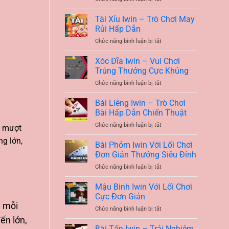
Trò
Xì
Chơi
Dách
Tài Xỉu Iwin – Trò Chơi May
Trí
Iwin
Tuệ
Rủi Hấp Dẫn
–
Hấp
Chức năng bình luận bị tắt
ở
Thú
Dẫn
Tài
Vui
Xỉu
Xóc Đĩa Iwin – Vui Chơi
Hấp
Iwin
Dẫn
Trúng Thưởng Cực Khủng
–
Đỉnh
Chức năng bình luận bị tắt
ở
Trò
Cao
Xóc
Chơi
Đĩa
Bài Liêng Iwin – Trò Chơi
May
Iwin
Rủi
Bài Hấp Dẫn Chiến Thuật
–
Hấp
Chức năng bình luận bị tắt
ở
Vui
n mượt
Dẫn
Bài
Chơi
g lớn,
Liêng
Bài Phỏm Iwin Với Lối Chơi
Trúng
Iwin
Thưởng
Đơn Giản Thưởng Siêu Đỉnh
–
Cực
Chức năng bình luận bị tắt
ở
Trò
Khủng
Bài
Chơi
Phỏm
Mậu Binh Iwin Với Lối Chơi
Bài
Iwin
Hấp
Cực Đơn Giản
Với
Dẫn
i mỗi
Chức năng bình luận bị tắt
ở
Lối
Chiến
Mậu
ến lớn,
Chơi
Thuật
Binh
Bài Tấn Iwin – Trải Nghiệm
Đơn