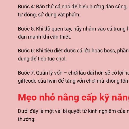
Bước 4: Bắn thử cá nhỏ để hiểu hướng dẫn súng,
tự động, sử dụng vật phẩm.
Bước 5: Khi đã quen tay, hãy nhắm vào cá trung 
đạn mạnh khi cần thiết.
Bước 6: Khi tiêu diệt được cá lớn hoặc boss, phầ
dụng để tiếp tục chơi.
Bước 7: Quản lý vốn – chơi lâu dài hơn sẽ có lợi
giftcode của Iwin để tăng vốn chơi mà không tốn
Mẹo nhỏ nâng cấp kỹ năng
Dưới đây là một vài bí quyết từ kinh nghiệm của 
thưởng: