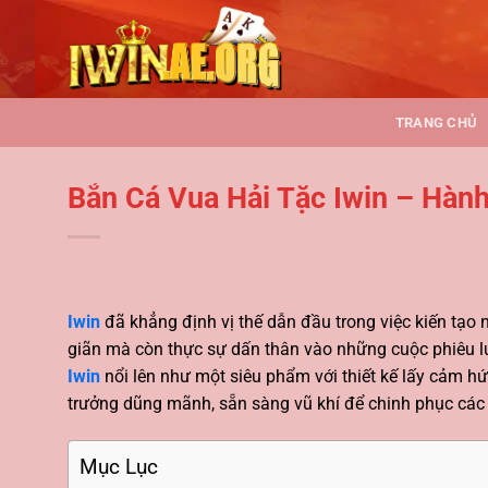
Bỏ
qua
nội
dung
TRANG CHỦ
Bắn Cá Vua Hải Tặc Iwin – Hành
Iwin
đã khẳng định vị thế dẫn đầu trong việc kiến tạo 
giãn mà còn thực sự dấn thân vào những cuộc phiêu lư
Iwin
nổi lên như một siêu phẩm với thiết kế lấy cảm h
trưởng dũng mãnh, sẵn sàng vũ khí để chinh phục các 
Mục Lục