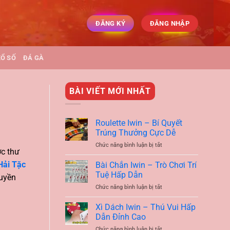
ĐĂNG KÝ
ĐĂNG NHẬP
XỔ SỐ
ĐÁ GÀ
BÀI VIẾT MỚI NHẤT
Roulette Iwin – Bí Quyết
Trúng Thưởng Cực Dễ
Chức năng bình luận bị tắt
ở
ợc thư
Roulette
Iwin
Hải Tặc
Bài Chắn Iwin – Trò Chơi Trí
–
Tuệ Hấp Dẫn
huyền
Bí
Chức năng bình luận bị tắt
ở
Quyết
Bài
Trúng
Chắn
Xì Dách Iwin – Thú Vui Hấp
Thưởng
Iwin
Cực
Dẫn Đỉnh Cao
–
Dễ
Chức năng bình luận bị tắt
ở