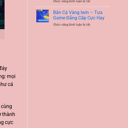
Chức năng bình luận bị tắt
ở
Cá
2025
Bắn
Iwin
Cá
Bắn Cá Vàng Iwin – Tựa
–
Vua
Chuyên
Game Đẳng Cấp Cực Hay
Hải
Mục
Chức năng bình luận bị tắt
ở
Tặc
Cực
Bắn
Iwin
Đỉnh
Cá
–
Vàng
Hành
Iwin
Trình
–
Săn
Tựa
Vàng
Game
Đẳng
 đáy
Cấp
Cực
ng: mọi
Hay
như cá
– cùng
ở thành
ng cực