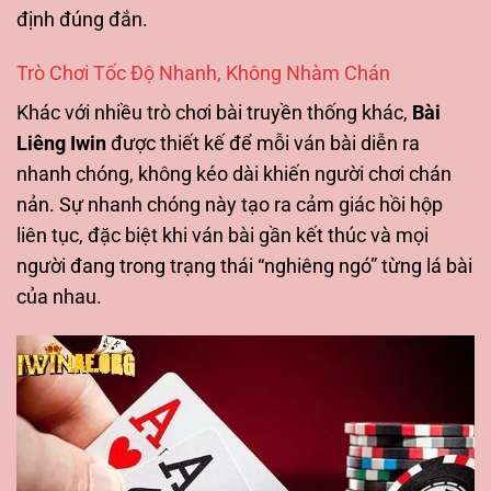
định đúng đắn.
Trò Chơi Tốc Độ Nhanh, Không Nhàm Chán
Khác với nhiều trò chơi bài truyền thống khác,
Bài
Liêng Iwin
được thiết kế để mỗi ván bài diễn ra
nhanh chóng, không kéo dài khiến người chơi chán
nản. Sự nhanh chóng này tạo ra cảm giác hồi hộp
liên tục, đặc biệt khi ván bài gần kết thúc và mọi
người đang trong trạng thái “nghiêng ngó” từng lá bài
của nhau.