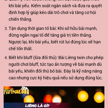
khi bài yếu. Kiểm soát ngân sách và đưa ra quyết
định hợp lý giúp kéo dài trò chơi và tăng cơ hội
chiến thắng.
Tận dụng thời gian tố bài: Khi sở hữu bài mạnh,
đừng ngần ngại tố để tăng giá trị tiền thắng.
Ngược lại, khi bài yếu, biết rút lui đúng lúc sẽ hạn
chế tổn thất.
Biết khi bluff (lừa đối thủ): Bài Liêng Iwin cho phép
người chơi bluff, tức tạo ấn tượng về bài mạnh dù
bài yếu, khiến đối thủ bỏ bài. Đây là kỹ năng nâng
cao nhưng cực kỳ hiệu quả nếu sử dụng đúng lúc.