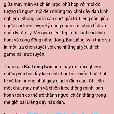
giữa may mắn và chiến lược, phù hợp với mọi đối
tượng từ người mới đến những tay chơi dày dạn kinh
nghiệm. Không chỉ là sân chơi giải trí, Liêng còn giúp
người chơi rèn luyện kỹ năng quan sát, phân tích và
quản lý tâm lý. Với giao diện đẹp mắt, luật chơi linh
hoạt và cộng đồng năng động, Bài Liêng Iwin thực sự
là một lựa chọn tuyệt vời cho những ai yêu thích
game bài trực tuyến.
Tham gia
Bài Liêng Iwin
hôm nay để trải nghiệm
những ván bài đầy kịch tính, học hỏi chiến thuật tinh
tế và tận hưởng phút giây giải trí đỉnh cao. Chỉ cần
một chút may mắn và chiến lược thông minh, bạn
hoàn toàn có thể trở thành người chiến thắng trong
thế giới bài Liêng đầy hấp dẫn.