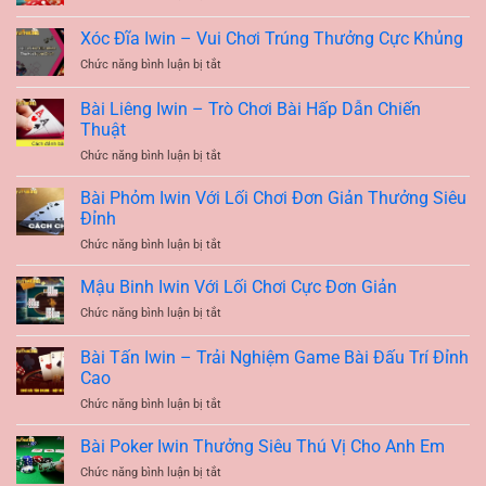
Tuệ
Tài
Thú
Hấp
Xỉu
Vui
Xóc Đĩa Iwin – Vui Chơi Trúng Thưởng Cực Khủng
Dẫn
Iwin
Hấp
Chức năng bình luận bị tắt
ở
–
Dẫn
Xóc
Trò
Đỉnh
Đĩa
Chơi
Bài Liêng Iwin – Trò Chơi Bài Hấp Dẫn Chiến
Cao
Iwin
May
Thuật
–
Rủi
Chức năng bình luận bị tắt
ở
Vui
Hấp
Bài
Chơi
Dẫn
Liêng
Trúng
Bài Phỏm Iwin Với Lối Chơi Đơn Giản Thưởng Siêu
Iwin
Thưởng
Đỉnh
–
Cực
Chức năng bình luận bị tắt
ở
Trò
Khủng
Bài
Chơi
Phỏm
Mậu Binh Iwin Với Lối Chơi Cực Đơn Giản
Bài
Iwin
Hấp
Chức năng bình luận bị tắt
ở
Với
Dẫn
Mậu
Lối
Chiến
Binh
Bài Tấn Iwin – Trải Nghiệm Game Bài Đấu Trí Đỉnh
Chơi
Thuật
Iwin
Đơn
Cao
Với
Giản
Chức năng bình luận bị tắt
ở
Lối
Thưởng
Bài
Chơi
Siêu
Tấn
Cực
Bài Poker Iwin Thưởng Siêu Thú Vị Cho Anh Em
Đỉnh
Iwin
Đơn
Chức năng bình luận bị tắt
ở
–
Giản