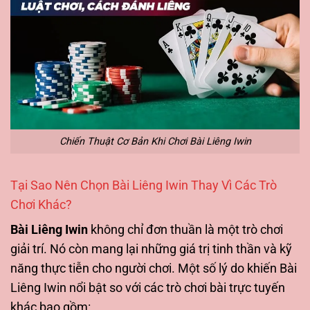
Chiến Thuật Cơ Bản Khi Chơi Bài Liêng Iwin
Tại Sao Nên Chọn Bài Liêng Iwin Thay Vì Các Trò
Chơi Khác?
Bài Liêng Iwin
không chỉ đơn thuần là một trò chơi
giải trí. Nó còn mang lại những giá trị tinh thần và kỹ
năng thực tiễn cho người chơi. Một số lý do khiến Bài
Liêng Iwin nổi bật so với các trò chơi bài trực tuyến
khác bao gồm: