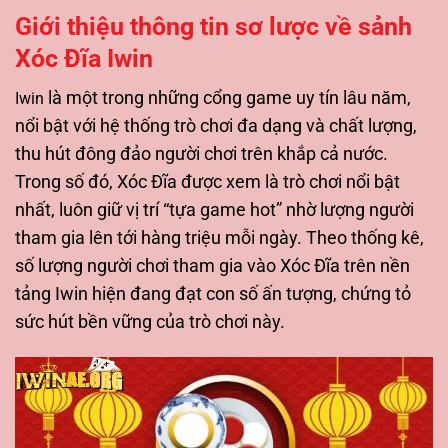
Giới thiệu thông tin sơ lược về sảnh
Xóc Đĩa Iwin
là một trong những cổng game uy tín lâu năm,
Iwin
nổi bật với hệ thống trò chơi đa dạng và chất lượng,
thu hút đông đảo người chơi trên khắp cả nước.
Trong số đó, Xóc Đĩa được xem là trò chơi nổi bật
nhất, luôn giữ vị trí “tựa game hot” nhờ lượng người
tham gia lên tới hàng triệu mỗi ngày. Theo thống kê,
số lượng người chơi tham gia vào Xóc Đĩa trên nền
tảng Iwin hiện đang đạt con số ấn tượng, chứng tỏ
sức hút bền vững của trò chơi này.