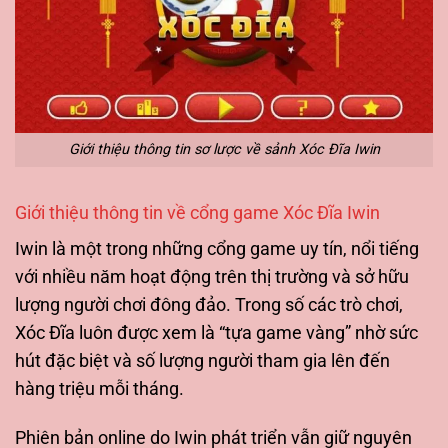
Giới thiệu thông tin sơ lược về sảnh Xóc Đĩa Iwin
Giới thiệu thông tin về cổng game Xóc Đĩa Iwin
Iwin là một trong những cổng game uy tín, nổi tiếng
với nhiều năm hoạt động trên thị trường và sở hữu
lượng người chơi đông đảo. Trong số các trò chơi,
Xóc Đĩa luôn được xem là “tựa game vàng” nhờ sức
hút đặc biệt và số lượng người tham gia lên đến
hàng triệu mỗi tháng.
Phiên bản online do Iwin phát triển vẫn giữ nguyên