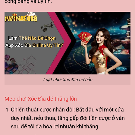
công bằng và uy tín.
Luật chơi Xóc Đĩa cơ bản
Mẹo chơi Xóc Đĩa để thắng lớn
Chiến thuật cược nhân đôi: Bắt đầu với một cửa
duy nhất, nếu thua, tăng gấp đôi tiền cược ở ván
sau để tối đa hóa lợi nhuận khi thắng.