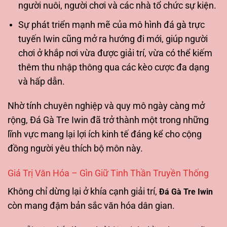
người nuôi, người chơi và các nhà tổ chức sự kiện.
Sự phát triển mạnh mẽ của mô hình đá gà trực
tuyến Iwin cũng mở ra hướng đi mới, giúp người
chơi ở khắp nơi vừa được giải trí, vừa có thể kiếm
thêm thu nhập thông qua các kèo cược đa dạng
và hấp dẫn.
Nhờ tính chuyên nghiệp và quy mô ngày càng mở
rộng, Đá Gà Tre Iwin đã trở thành một trong những
lĩnh vực mang lại lợi ích kinh tế đáng kể cho cộng
đồng người yêu thích bộ môn này.
Giá Trị Văn Hóa – Gìn Giữ Tinh Thần Truyền Thống
Không chỉ dừng lại ở khía cạnh giải trí,
Đá Gà Tre Iwin
còn mang đậm bản sắc văn hóa dân gian.