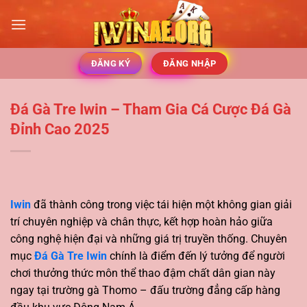
Bỏ
qua
nội
dung
ĐĂNG KÝ
ĐĂNG NHẬP
Đá Gà Tre Iwin – Tham Gia Cá Cược Đá Gà
Đỉnh Cao 2025
Iwin
đã thành công trong việc tái hiện một không gian giải
trí chuyên nghiệp và chân thực, kết hợp hoàn hảo giữa
công nghệ hiện đại và những giá trị truyền thống. Chuyên
mục
Đá Gà Tre Iwin
chính là điểm đến lý tưởng để người
chơi thưởng thức môn thể thao đậm chất dân gian này
ngay tại trường gà Thomo – đấu trường đẳng cấp hàng