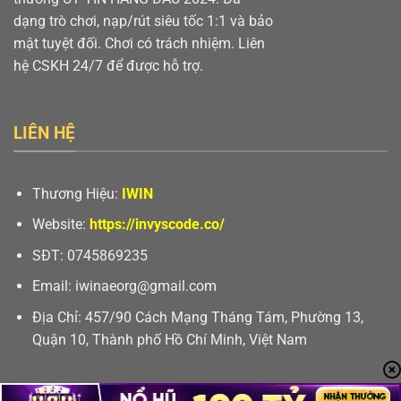
dạng trò chơi, nạp/rút siêu tốc 1:1 và bảo
mật tuyệt đối. Chơi có trách nhiệm. Liên
hệ CSKH 24/7 để được hỗ trợ.
LIÊN HỆ
Thương Hiệu:
IWIN
Website:
https://invyscode.co/
SĐT:
0745869235
Email:
iwinaeorg@gmail.com
Địa Chỉ:
457/90 Cách Mạng Tháng Tám, Phường 13,
Quận 10, Thành phố Hồ Chí Minh, Việt Nam