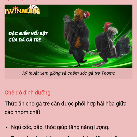
Kỹ thuật xem giống và chăm sóc gà tre Thomo
Chế độ dinh dưỡng
Thức ăn cho gà tre cần được phối hợp hài hòa giữa
các nhóm chất:
Ngũ cốc, bắp, thóc giúp tăng năng lượng.