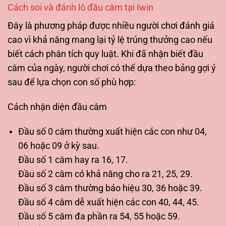
Cách soi và đánh lô đầu câm tại Iwin
Đây là phương pháp được nhiều người chơi đánh giá
cao vì khả năng mang lại tỷ lệ trúng thưởng cao nếu
biết cách phân tích quy luật. Khi đã nhận biết đầu
câm của ngày, người chơi có thể dựa theo bảng gợi ý
sau để lựa chọn con số phù hợp:
Cách nhận diện đầu câm
Đầu số 0 câm thường xuất hiện các con như 04,
06 hoặc 09 ở kỳ sau.
Đầu số 1 câm hay ra 16, 17.
Đầu số 2 câm có khả năng cho ra 21, 25, 29.
Đầu số 3 câm thường báo hiệu 30, 36 hoặc 39.
Đầu số 4 câm dễ xuất hiện các con 40, 44, 45.
Đầu số 5 câm đa phần ra 54, 55 hoặc 59.