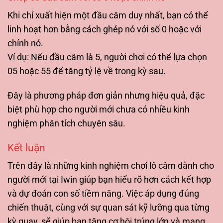
Khi chỉ xuất hiện một đầu câm duy nhất, bạn có thể
linh hoạt hơn bằng cách ghép nó với số 0 hoặc với
chính nó.
Ví dụ: Nếu đầu câm là 5, người chơi có thể lựa chọn
05 hoặc 55 để tăng tỷ lệ về trong kỳ sau.
Đây là phương pháp đơn giản nhưng hiệu quả, đặc
biệt phù hợp cho người mới chưa có nhiều kinh
nghiệm phân tích chuyên sâu.
Kết luận
Trên đây là những kinh nghiệm chơi lô câm dành cho
người mới tại Iwin giúp bạn hiểu rõ hơn cách kết hợp
và dự đoán con số tiềm năng. Việc áp dụng đúng
chiến thuật, cùng với sự quan sát kỹ lưỡng qua từng
kỳ quay, sẽ giúp bạn tăng cơ hội trúng lớn và mang