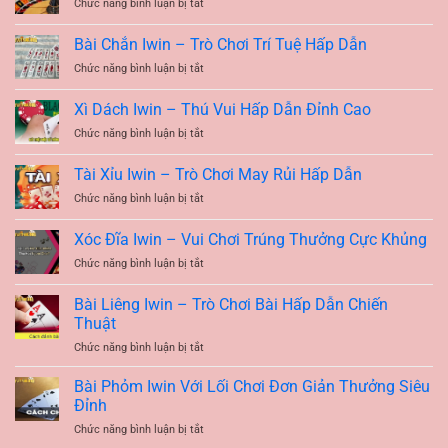
Chức năng bình luận bị tắt
ở
Roulette
Iwin
Bài Chắn Iwin – Trò Chơi Trí Tuệ Hấp Dẫn
–
Chức năng bình luận bị tắt
ở
Bí
Bài
Quyết
Chắn
Trúng
Xì Dách Iwin – Thú Vui Hấp Dẫn Đỉnh Cao
Iwin
Thưởng
Chức năng bình luận bị tắt
ở
–
Cực
Xì
Trò
Dễ
Dách
Chơi
Tài Xỉu Iwin – Trò Chơi May Rủi Hấp Dẫn
Iwin
Trí
Chức năng bình luận bị tắt
ở
–
Tuệ
Tài
Thú
Hấp
Xỉu
Vui
Xóc Đĩa Iwin – Vui Chơi Trúng Thưởng Cực Khủng
Dẫn
Iwin
Hấp
Chức năng bình luận bị tắt
ở
–
Dẫn
Xóc
Trò
Đỉnh
Đĩa
Chơi
Bài Liêng Iwin – Trò Chơi Bài Hấp Dẫn Chiến
Cao
Iwin
May
Thuật
–
Rủi
Chức năng bình luận bị tắt
ở
Vui
Hấp
Bài
Chơi
Dẫn
Liêng
Trúng
Bài Phỏm Iwin Với Lối Chơi Đơn Giản Thưởng Siêu
Iwin
Thưởng
Đỉnh
–
Cực
Chức năng bình luận bị tắt
ở
Trò
Khủng
Bài