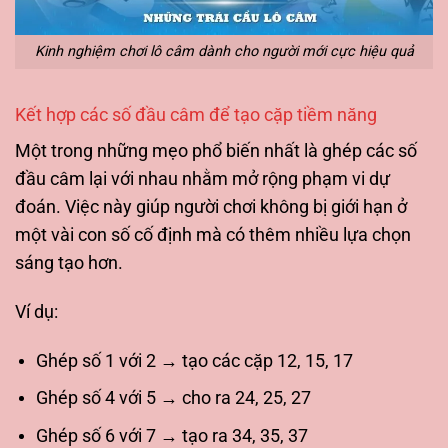
Kinh nghiệm chơi lô câm dành cho người mới cực hiệu quả
Kết hợp các số đầu câm để tạo cặp tiềm năng
Một trong những mẹo phổ biến nhất là ghép các số
đầu câm lại với nhau nhằm mở rộng phạm vi dự
đoán. Việc này giúp người chơi không bị giới hạn ở
một vài con số cố định mà có thêm nhiều lựa chọn
sáng tạo hơn.
Ví dụ:
Ghép số 1 với 2 → tạo các cặp 12, 15, 17
Ghép số 4 với 5 → cho ra 24, 25, 27
Ghép số 6 với 7 → tạo ra 34, 35, 37