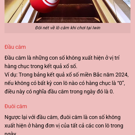
Đôi nét về lô câm khi chơi tại Iwin
Đầu câm
Đầu câm là những con số không xuất hiện ở vị trí
hàng chục trong kết quả xổ số.
Ví dụ: Trong bảng kết quả xổ số miền Bắc năm 2024,
nếu không có bất kỳ con lô nào có hàng chục là “0”,
điều này có nghĩa đầu câm trong ngày đó là 0.
Đuôi câm
Ngược lại với đầu câm, đuôi câm là con số không
xuất hiện ở hàng đơn vị của tất cả các con lô trong
ngày.