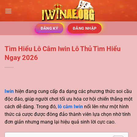
Bỏ
qua
nội
dung
ĐĂNG KÝ
ĐĂNG NHẬP
Tìm Hiểu Lô Câm Iwin Lô Thủ Tìm Hiểu
Ngay 2026
Iwin
hiện đang cung cấp đa dạng các phương thức soi cầu
độc đáo, giúp người chơi tối ưu hóa cơ hội chiến thắng một
cách dễ dàng. Trong đó,
lô câm Iwin
nổi lên như một hình
thức cá cược được đông đảo thành viên lựa chọn nhờ tính
đơn giản nhưng mang lại hiệu quả sinh lời cực cao.