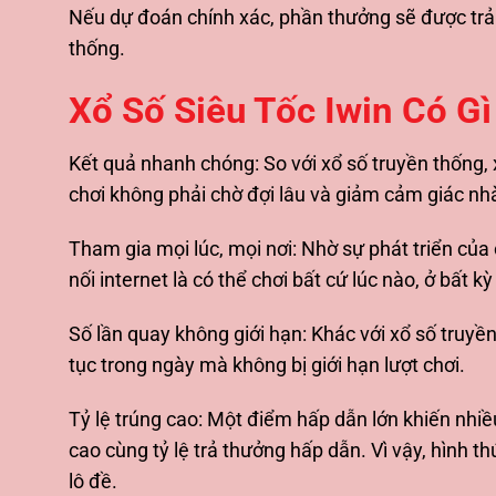
Nếu dự đoán chính xác, phần thưởng sẽ được trả
thống.
Xổ Số Siêu Tốc Iwin Có G
Kết quả nhanh chóng: So với xổ số truyền thống, 
chơi không phải chờ đợi lâu và giảm cảm giác n
Tham gia mọi lúc, mọi nơi: Nhờ sự phát triển của
nối internet là có thể chơi bất cứ lúc nào, ở bất 
Số lần quay không giới hạn: Khác với xổ số truyề
tục trong ngày mà không bị giới hạn lượt chơi.
Tỷ lệ trúng cao: Một điểm hấp dẫn lớn khiến nhiề
cao cùng tỷ lệ trả thưởng hấp dẫn. Vì vậy, hình 
lô đề.