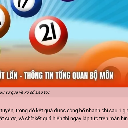
iệu sơ qua về xổ số siêu tốc
 tuyến, trong đó kết quả được công bố nhanh chỉ sau 1 gi
ặt cược, và chờ kết quả hiển thị ngay lập tức trên màn hìn