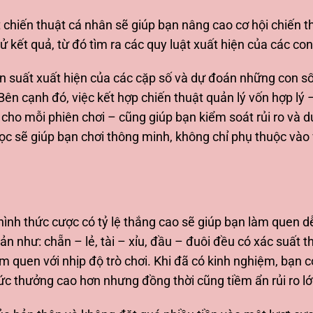
 chiến thuật cá nhân sẽ giúp bạn nâng cao cơ hội chiến t
ử kết quả, từ đó tìm ra các quy luật xuất hiện của các co
tần suất xuất hiện của các cặp số và dự đoán những con s
Bên cạnh đó, việc kết hợp chiến thuật quản lý vốn hợp lý –
 cho mỗi phiên chơi – cũng giúp bạn kiểm soát rủi ro và du
học sẽ giúp bạn chơi thông minh, không chỉ phụ thuộc vào
hình thức cược có tỷ lệ thắng cao sẽ giúp bạn làm quen 
ản như: chẵn – lẻ, tài – xỉu, đầu – đuôi đều có xác suất 
 quen với nhịp độ trò chơi. Khi đã có kinh nghiệm, bạn c
c thưởng cao hơn nhưng đồng thời cũng tiềm ẩn rủi ro l