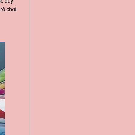
ợc duy
rò chơi