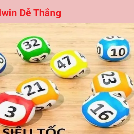
Iwin Dễ Thắng