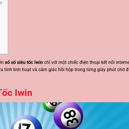
g?
iên
xổ số siêu tốc Iwin
chỉ với một chiếc điện thoại kết nối intern
iữa tính linh hoạt và cảm giác hồi hộp trong từng giây phút chờ đ
Tốc Iwin