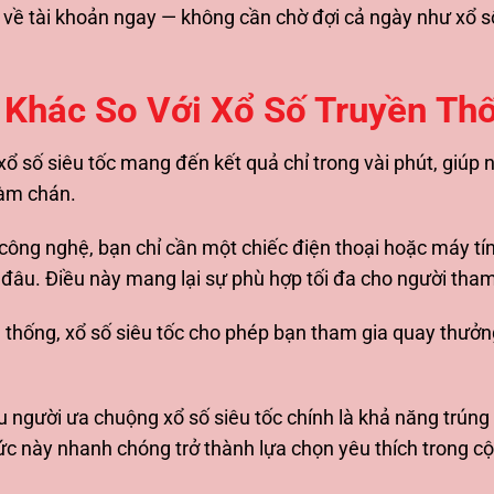
 về tài khoản ngay — không cần chờ đợi cả ngày như xổ s
ì Khác So Với Xổ Số Truyền Th
xổ số siêu tốc mang đến kết quả chỉ trong vài phút, giúp 
hàm chán.
 công nghệ, bạn chỉ cần một chiếc điện thoại hoặc máy tí
kỳ đâu. Điều này mang lại sự phù hợp tối đa cho người tham
n thống, xổ số siêu tốc cho phép bạn tham gia quay thưởn
u người ưa chuộng xổ số siêu tốc chính là khả năng trún
thức này nhanh chóng trở thành lựa chọn yêu thích trong 