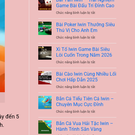
Iwin
Giản
Game Bài Đấu Trí Đỉnh Cao
Với
Thưởng
Chức năng bình luận bị tắt
ở
Lối
Siêu
Bài
Chơi
Đỉnh
Tấn
Bài Poker Iwin Thưởng Siêu
Cực
Iwin
Đơn
Thú Vị Cho Anh Em
–
Giản
Chức năng bình luận bị tắt
ở
Trải
Bài
Nghiệm
Poker
Xì Tố Iwin Game Bài Siêu
Game
Iwin
Bài
Lôi Cuốn Trong Năm 2026
Thưởng
Đấu
Chức năng bình luận bị tắt
ở
Siêu
Trí
Xì
Thú
Đỉnh
Tố
Bài Cào Iwin Cùng Nhiều Lối
Vị
Cao
Iwin
Cho
Chơi Hấp Dẫn 2025
Game
Anh
Chức năng bình luận bị tắt
ở
Bài
Em
Bài
Siêu
Cào
Bắn Cá Tiểu Tiên Cá Iwin –
Lôi
Iwin
Cuốn
Chuyên Mục Cực Đỉnh
Cùng
Trong
Chức năng bình luận bị tắt
ở
Nhiều
Năm
ây đến 5
Bắn
Lối
2026
Cá
Bắn Cá Vua Hải Tặc Iwin –
Chơi
h.
Tiểu
Hấp
Hành Trình Săn Vàng
Tiên
Dẫn