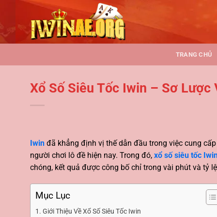
Bỏ
qua
nội
dung
TRANG CHỦ
Xổ Số Siêu Tốc Iwin – Sơ Lược
Iwin
đã khẳng định vị thế dẫn đầu trong việc cung cấp 
người chơi lô đề hiện nay. Trong đó,
xổ số siêu tốc Iwi
chóng, kết quả được công bố chỉ trong vài phút và tỷ l
Mục Lục
Giới Thiệu Về Xổ Số Siêu Tốc Iwin