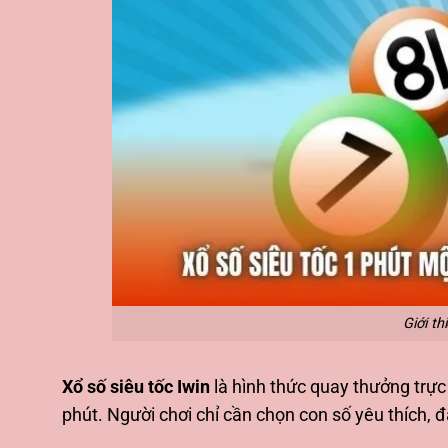
Giới th
Xổ số siêu tốc Iwin
là hình thức quay thưởng trực
phút. Người chơi chỉ cần chọn con số yêu thích, đ