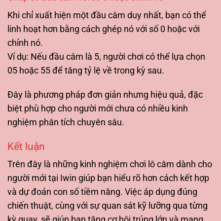
Khi chỉ xuất hiện một đầu câm duy nhất, bạn có thể
linh hoạt hơn bằng cách ghép nó với số 0 hoặc với
chính nó.
Ví dụ: Nếu đầu câm là 5, người chơi có thể lựa chọn
05 hoặc 55 để tăng tỷ lệ về trong kỳ sau.
Đây là phương pháp đơn giản nhưng hiệu quả, đặc
biệt phù hợp cho người mới chưa có nhiều kinh
nghiệm phân tích chuyên sâu.
Kết luận
Trên đây là những kinh nghiệm chơi lô câm dành cho
người mới tại Iwin giúp bạn hiểu rõ hơn cách kết hợp
và dự đoán con số tiềm năng. Việc áp dụng đúng
chiến thuật, cùng với sự quan sát kỹ lưỡng qua từng
kỳ quay, sẽ giúp bạn tăng cơ hội trúng lớn và mang