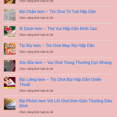
Chức năng bình luận bị tắt
ở
Roulette
Iwin
Bài Chắn Iwin – Trò Chơi Trí Tuệ Hấp Dẫn
–
Chức năng bình luận bị tắt
ở
Bí
Bài
Quyết
Chắn
Trúng
Xì Dách Iwin – Thú Vui Hấp Dẫn Đỉnh Cao
Iwin
Thưởng
Chức năng bình luận bị tắt
ở
–
Cực
Xì
Trò
Dễ
Dách
Chơi
Tài Xỉu Iwin – Trò Chơi May Rủi Hấp Dẫn
Iwin
Trí
Chức năng bình luận bị tắt
ở
–
Tuệ
Tài
Thú
Hấp
Xỉu
Vui
Xóc Đĩa Iwin – Vui Chơi Trúng Thưởng Cực Khủng
Dẫn
Iwin
Hấp
Chức năng bình luận bị tắt
ở
–
Dẫn
Xóc
Trò
Đỉnh
Đĩa
Chơi
Bài Liêng Iwin – Trò Chơi Bài Hấp Dẫn Chiến
Cao
Iwin
May
Thuật
–
Rủi
Chức năng bình luận bị tắt
ở
Vui
Hấp
Bài
Chơi
Dẫn
Liêng
Trúng
Bài Phỏm Iwin Với Lối Chơi Đơn Giản Thưởng Siêu
Iwin
Thưởng
Đỉnh
–
Cực
Chức năng bình luận bị tắt
ở
Trò
Khủng
Bài