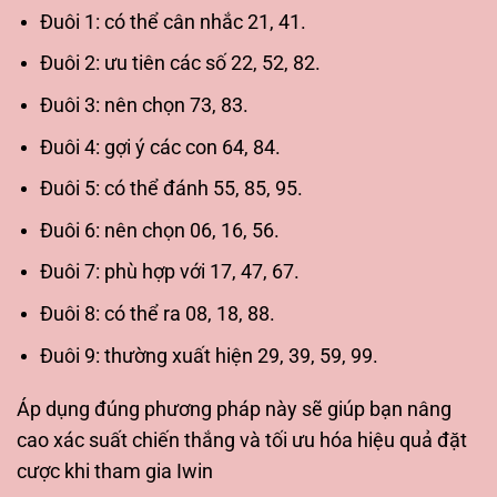
Đuôi 1: có thể cân nhắc 21, 41.
Đuôi 2: ưu tiên các số 22, 52, 82.
Đuôi 3: nên chọn 73, 83.
Đuôi 4: gợi ý các con 64, 84.
Đuôi 5: có thể đánh 55, 85, 95.
Đuôi 6: nên chọn 06, 16, 56.
Đuôi 7: phù hợp với 17, 47, 67.
Đuôi 8: có thể ra 08, 18, 88.
Đuôi 9: thường xuất hiện 29, 39, 59, 99.
Áp dụng đúng phương pháp này sẽ giúp bạn nâng
cao xác suất chiến thắng và tối ưu hóa hiệu quả đặt
cược khi tham gia Iwin